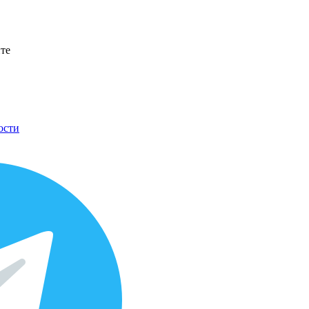
йте
ости